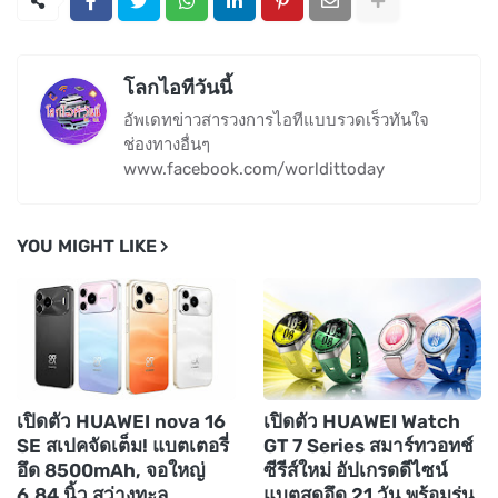
โลกไอทีวันนี้
อัพเดทข่าวสารวงการไอทีแบบรวดเร็วทันใจ
ช่องทางอื่นๆ
www.facebook.com/worldittoday
YOU MIGHT LIKE
เปิดตัว HUAWEI nova 16
เปิดตัว HUAWEI Watch
SE สเปคจัดเต็ม! แบตเตอรี่
GT 7 Series สมาร์ทวอทช์
อึด 8500mAh, จอใหญ่
ซีรีส์ใหม่ อัปเกรดดีไซน์
6.84 นิ้ว สว่างทะลุ
แบตสุดอึด 21 วัน พร้อมรุ่น