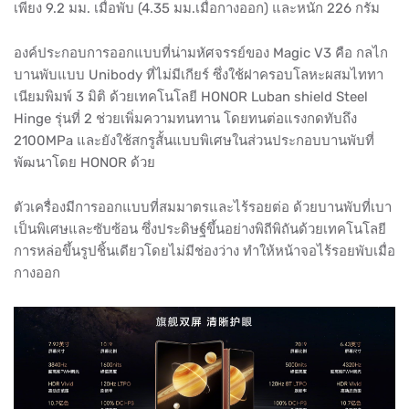
เพียง 9.2 มม. เมื่อพับ (4.35 มม.เมื่อกางออก) และหนัก 226 กรัม
องค์ประกอบการออกแบบที่น่ามหัศจรรย์ของ Magic V3 คือ กลไก
บานพับแบบ Unibody ที่ไม่มีเกียร์ ซึ่งใช้ฝาครอบโลหะผสมไททา
เนียมพิมพ์ 3 มิติ ด้วยเทคโนโลยี HONOR Luban shield Steel
Hinge รุ่นที่ 2 ช่วยเพิ่มความทนทาน โดยทนต่อแรงกดทับถึง
2100MPa และยังใช้สกรูสั้นแบบพิเศษในส่วนประกอบบานพับที่
พัฒนาโดย HONOR ด้วย
ตัวเครื่องมีการออกแบบที่สมมาตรและไร้รอยต่อ ด้วยบานพับที่เบา
เป็นพิเศษและซับซ้อน ซึ่งประดิษฐ์ขึ้นอย่างพิถีพิถันด้วยเทคโนโลยี
การหล่อขึ้นรูปชิ้นเดียวโดยไม่มีช่องว่าง ทำให้หน้าจอไร้รอยพับเมื่อ
กางออก