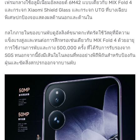
เฟรมกลางใช้อลูมิเนียมอัลลอยด์ 6M42 แบบเดียวกับ MIX Fold 4
และกระจก Xiaomi Shield Glass และกระจก UTG ที่บางเฉียบ
พิเศษปกป้องจอแสดงผลด้านนอกและด้านใน
กลไกภายในของบานพับดูอัลลิงค์ขนาดกะทัดรัดใช้วัสดุที่มีความ
แข็งแรงสูงและทนต่อการสึกหรอเช่นเดียวกับ MIX Fold 4 ด้วยอายุ
การใช้งานการพับและกาง 500,000 ครั้ง ที่ได้รับการรับรองจาก
SGS ทนอกจากนี้ยังมีเส้นใยไนลอนที่ทออย่างพิถีพิถันสำหรับป้องกัน
ฝุ่นและขัดสิ่งสกปรกออกจากบานพับ