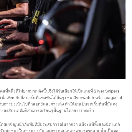
ที่หนึ่งที่ไม่ยากมาก ดังนั้นจึงได้รับเลือกให้เป็นเกมที่ Silver Snipers
เมื่อเทียบกับอีสปอร์ตที่แข่งขันได้อื่นๆ เช่น Overwatch หรือ League of
รมุ่งเน้นไปที่กลยุทธ์และการเล็ง ทำให้มันเป็นจุดเริ่มต้นที่มั่นคง
งสงสัย แต่ทีมก็สามารถเรียนรู้พื้นฐานได้อย่างรวดเร็ว
โดยเผชิญหน้ากับทีมที่มีประสบการณ์มากกว่า แม้จะแพ้ทั้งสองนัด แต่ก็
ด้รับชัยชนะในการแข่งขัน แต่การตอบสนองจากชุมชนเกมนั้นเป็นผล