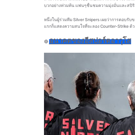
บวกอย่างท่วมท้น แฟนๆชื่นชมความมุ่งมั่นและสปิร
หนึ่งในผู้ร่วมทีม Silver Snipers เผยว่าการตอบรั
แรกก็แสดงความสนใจที่จะลอง Counter-Strike ด้ว
อนาคตของอีสปอร์ตอาวุโส
🔴