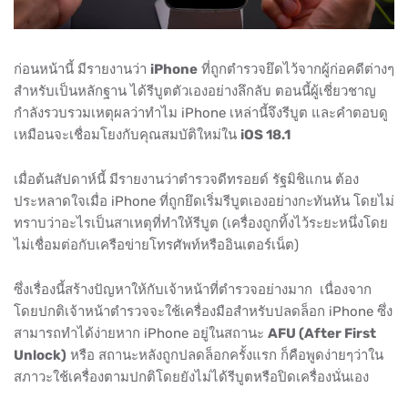
ก่อนหน้านี้ มีรายงานว่า
iPhone
ที่ถูกตำรวจยึดไว้จากผู้ก่อคดีต่างๆ
สำหรับเป็นหลักฐาน ได้รีบูตตัวเองอย่างลึกลับ ตอนนี้ผู้เชี่ยวชาญ
กำลังรวบรวมเหตุผลว่าทำไม iPhone เหล่านี้จึงรีบูต และคำตอบดู
เหมือนจะเชื่อมโยงกับคุณสมบัติใหม่ใน
iOS 18.1
เมื่อต้นสัปดาห์นี้ มีรายงานว่าตำรวจดีทรอยด์ รัฐมิชิแกน ต้อง
ประหลาดใจเมื่อ iPhone ที่ถูกยึดเริ่มรีบูตเองอย่างกะทันหัน โดยไม่
ทราบว่าอะไรเป็นสาเหตุที่ทำให้รีบูต (เครื่องถูกทิ้งไว้ระยะหนึ่งโดย
ไม่เชื่อมต่อกับเครือข่ายโทรศัพท์หรืออินเตอร์เน็ต)
ซึ่งเรื่องนี้สร้างปัญหาให้กับเจ้าหน้าที่ตำรวจอย่างมาก เนื่องจาก
โดยปกติเจ้าหน้าตำรวจจะใช้เครื่องมือสำหรับปลดล็อก iPhone ซึ่ง
สามารถทำได้ง่ายหาก iPhone อยู่ในสถานะ
AFU (After First
Unlock)
หรือ สถานะหลังถูกปลดล็อกครั้งแรก ก็คือพูดง่ายๆว่าใน
สภาวะใช้เครื่องตามปกติโดยยังไม่ได้รีบูตหรือปิดเครื่องนั่นเอง