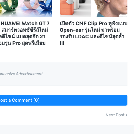
ัว HUAWEI Watch GT 7
เปิดตัว CMF Clip Pro หูฟังแบบ
 สมาร์ทวอทช์ซีรีส์ใหม่
Open-ear รุ่นใหม่ มาพร้อม
ดดีไซน์ แบตสุดอึด 21
รองรับ LDAC และดีไซน์สุดล้ำ
อมรุ่น Pro สุดพรีเมียม
!!!
sponsive Advertisement
ost a Comment (0)
Next Post