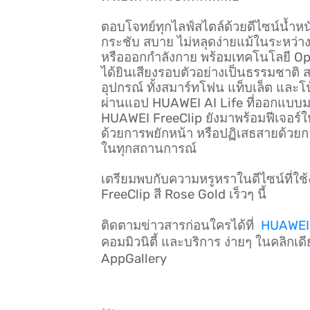
ตอบโจทย์ทุกไลฟ์สไตล์ด้วยดีไซน์น้ำห
กระชับ สบาย ไม่หลุดง่ายแม้ในระหว่าง
หรือออกกำลังกาย พร้อมเทคโนโลยี Open
ได้ยินเสียงรอบตัวอย่างเป็นธรรมชาติ 
อุปกรณ์ ทั้งสมาร์ทโฟน แท็บเล็ต และโ
ผ่านแอป HUAWEI AI Life ที่ออกแบบมา
HUAWEI FreeClip ยังมาพร้อมฟีเจอร์ให
ด้วยการพยักหน้า หรือปฏิเสธสายด้วยก
ในทุกสถานการณ์
เตรียมพบกับความหรูหราในดีไซน์ที่ใช
FreeClip สี Rose Gold เร็วๆ นี้
ติดตามข่าวสารก่อนใครได้ที่
HUAWEI 
คอมมิวนิตี้ และบริการ ง่ายๆ ในคลิก
AppGallery