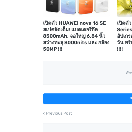
เปิดตัว HUAWEI nova 16 SE
เปิดต
สเปคจัดเต็ม! แบตเตอรี่อึด
Series
8500mAh, จอใหญ่ 6.84 นิ้ว
อัปเกร
สว่างทะลุ 8000nits และ กล้อง
วัน พร้
50MP !!!
!!!!
Re
P
Previous Post