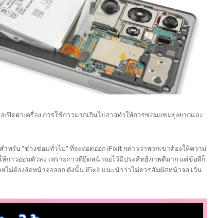
ื่อเปิดฝาเครื่อง การใช้กาวมากเกินไปอาจทำให้การซ่อมแซมยุ่งยากและ
รับ "ช่างซ่อมทั่วไป" ที่จะถอดออก iFixit กล่าวว่าพวกเขาต้องให้ความ
่อให้กาวอ่อนตัวลง เพราะกาวที่ยึดหน้าจอไว้มีประสิทธิภาพดีมาก แต่ข้อดีก็
ต้องงัดหน้าจอออก ดังนั้น iFixit แนะนำว่าไม่ควรสัมผัสหน้าจอ เว้น