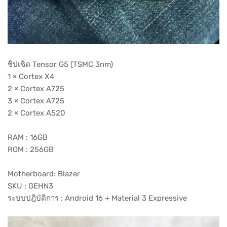
ชิปเซ็ต Tensor G5 (TSMC 3nm)
1 × Cortex X4
2 × Cortex A725
3 × Cortex A725
2 × Cortex A520
RAM : 16GB
ROM : 256GB
Motherboard: Blazer
SKU : GEHN3
ระบบปฎิบัติการ : Android 16 + Material 3 Expressive