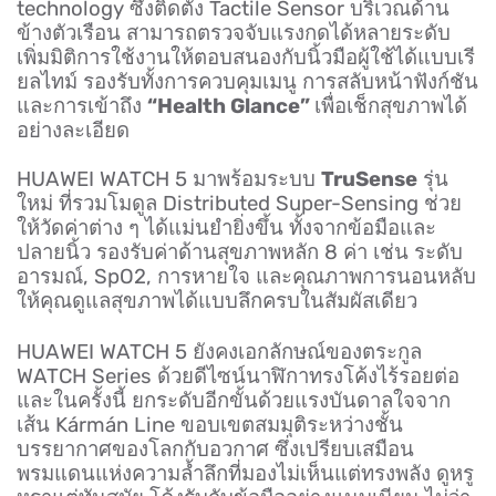
technology ซึ่งติดตั้ง Tactile Sensor บริเวณด้าน
ข้างตัวเรือน สามารถตรวจจับแรงกดได้หลายระดับ
เพิ่มมิติการใช้งานให้ตอบสนองกับนิ้วมือผู้ใช้ได้แบบเรี
ยลไทม์ รองรับทั้งการควบคุมเมนู การสลับหน้าฟังก์ชัน
และการเข้าถึง
“Health Glance”
เพื่อเช็กสุขภาพได้
อย่างละเอียด
HUAWEI WATCH 5 มาพร้อมระบบ
TruSense
รุ่น
ใหม่ ที่รวมโมดูล Distributed Super-Sensing ช่วย
ให้วัดค่าต่าง ๆ ได้แม่นยำยิ่งขึ้น ทั้งจากข้อมือและ
ปลายนิ้ว รองรับค่าด้านสุขภาพหลัก 8 ค่า เช่น ระดับ
อารมณ์, SpO2
, การหายใจ และคุณภาพการนอนหลับ
ให้คุณดูแลสุขภาพได้แบบลึกครบในสัมผัสเดียว
HUAWEI WATCH 5 ยังคงเอกลักษณ์ของตระกูล
WATCH Series ด้วยดีไซน์นาฬิกาทรงโค้งไร้รอยต่อ
และในครั้งนี้ ยกระดับอีกขั้นด้วยแรงบันดาลใจจาก
เส้น Kármán Line ขอบเขตสมมุติระหว่างชั้น
บรรยากาศของโลกกับอวกาศ ซึ่งเปรียบเสมือน
พรมแดนแห่งความล้ำลึกที่มองไม่เห็นแต่ทรงพลัง ดูหรู