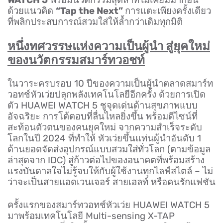
WATCH 5
พร้อมนวัตกรรมสุดล้ำที่ไม่เคยมีมาก่อน
ด้วยแนวคิด
“Tap the Next”
การแตะเพียงครั้งเดียว
ที่พลิกประสบการณ์สวมใส่ให้ล้ำกว่าเดิมทุกมิติ
หนึ่งทศวรรษแห่งความเป็นผู้นำ สู่ยุคใหม่
ของนวัตกรรมสมาร์ทวอชท์
ในวาระครบรอบ 10 ปีของความเป็นผู้นำตลาดสมาร์ท
วอทช์หัวเว่ยปลุกพลังเทคโนโลยีอีกครั้ง ด้วยการเปิด
ตัว HUAWEI WATCH 5 ชูจุดเด่นด้านสุขภาพแบบ
อัจฉริยะ การโต้ตอบที่ลื่นไหลยิ่งขึ้น พร้อมดีไซน์ที่
สะท้อนตัวตนของคนยุคใหม่ จากความสำเร็จระดับ
โลกในปี 2024 ที่ทำให้ หัวเว่ยขึ้นแท่นผู้นำอันดับ 1
ด้านยอดจัดส่งอุปกรณ์แบบสวมใส่ทั่วโลก (ตามข้อมูล
ล่าสุดจาก IDC) สู่ก้าวต่อไปของอนาคตที่พร้อมสร้าง
แรงบันดาลใจไม่รู้จบให้กับผู้ใช้งานทุกไลฟ์สไตล์ – ไม่
ว่าจะเป็นสายแอดเวนเจอร์ สายเฮลท์ หรือคนรักแฟชัน
ครั้งแรกของสมาร์ทวอทช์หัวเว่ย HUAWEI WATCH 5
มาพร้อมเทคโนโลยี Multi-sensing X-TAP