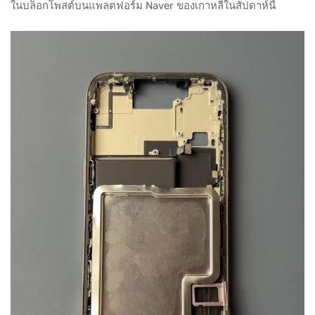
ในบล็อกโพสต์บนแพลตฟอร์ม Naver ของเกาหลีในสัปดาห์นี้