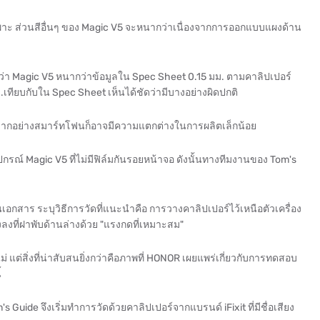
าะ ส่วนสีอื่นๆ ของ Magic V5 จะหนากว่าเนื่องจากการออกแบบแผงด้าน
บว่า Magic V5 หนากว่าข้อมูลใน Spec Sheet 0.15 มม. ตามคาลิปเปอร์
เทียบกับใน Spec Sheet เห็นได้ชัดว่ามีบางอย่างผิดปกติ
นมากอย่างสมาร์ทโฟนก็อาจมีความแตกต่างในการผลิตเล็กน้อย
์ Magic V5 ที่ไม่มีฟิล์มกันรอยหน้าจอ ดังนั้นทางทีมงานของ Tom's
เอกสาร ระบุวิธีการวัดที่แนะนำคือ การวางคาลิปเปอร์ไว้เหนือตัวเครื่อง
งลงที่ฝาพับด้านล่างด้วย "แรงกดที่เหมาะสม"
ม่ แต่สิ่งที่น่าสับสนยิ่งกว่าคือภาพที่ HONOR เผยแพร่เกี่ยวกับการทดสอบ
้
s Guide จึงเริ่มทำการวัดด้วยคาลิปเปอร์จากแบรนด์ iFixit ที่มีชื่อเสียง