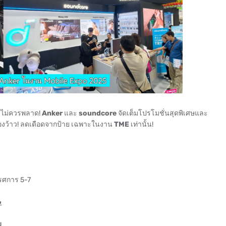
ำ ไม่ควรพลาด!
Anker
และ
soundcore
จัดเต็มโปรโมชั่นสุดพิเศษและ
งร้องว้าว! ลดเดือดจากป้าย เฉพาะในงาน
TME
เท่านั้น!
รรศการ 5-7

ม