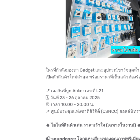
ใครที่กำลังมองหา Gadget และอุปกรณ์ชาร์จสุดล้
เปิดตัวสินค้าใหม่ล่าสุด พร้อมราคาที่เห็นแล้วต้อ
📍 เจอกันที่บูธ Anker เลขที่ L21
🗓 วันที่ 23 - 26 ตุลาคม 2025
⏰ เวลา 10.00 - 20.00 น.
📌 ศูนย์ประชุมแห่งชาติสิริกิติ์ (QSNCC) ฮอลล์นิท
🔥 ไฮไลท์สินค้าเด่น ราคาเร้าใจ (เฉพาะในงาน!) 
🎧 soundcore: โลกแห่งเสียงเพลงคุณภาพพรีเมีย