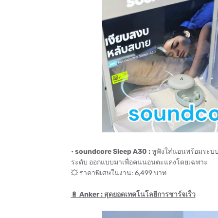
•
soundcore Sleep A30 :
หูฟังใส่นอนพร้อมระบบ
ระดับ ออกแบบมาเพื่อคนนอนตะแคงโดยเฉพาะ
💥 ราคาพิเศษในงาน: 6,499 บาท
🔋
Anker : สุดยอดเทคโนโลยีการชาร์จเร็ว