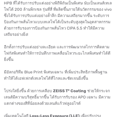
HPB ที่ได้รับการปรับแต่งอย่างพิถีพิถันเป็นพิเศษ นับเป็นเลนส์เทเล
โฟโต้ 200 ล้านพิกเซล รุ่นที่สี่ ที่ผลิตขึ้นภายใต้นวัตกรรมของ vivo
ซึ่งได้รับการปรับแต่งอย่างล้ำลึก มีความเสถียรมากขึ้น ระดับการ
ป้องกันภาพสั่นไหวแบบเทเลโฟโต้เป็นระดับสูงสุดในอุตสาหกรรม
ด้วยการรับรองการป้องกันภาพสั่นไหว CIPA 5.5 ทำให้มีความ
เสถียรอย่างยิ่ง!
อีกทั้งการปรับแต่งอย่างละเอียด และการพัฒนากลไกการติดตาม
โฟกัสพิเศษทำให้การบันทึกภาพเคลื่อนไหวระยะไกลพิเศษทำได้ดี
ยิ่งขึ้น
มีอัลกอริทึม Blue Print พิเศษเฉพาะ ที่เพิ่มประสิทธิภาพพื้นฐาน
ทำให้ได้เอฟเฟกต์เทเลโฟโต้ที่ไกลและชัดเจนยิ่งขึ้น
โปร่งใสยิ่งขึ้น ด้วยการเคลือบ
ZEISS T* Coating
ช่วยให้กระจก
เลนส์มีความบริสุทธิ์มากขึ้น ได้รับการรับรอง APO เฉพาะ มีความ
แตกต่างของสีที่น้อยลงด้วยเลนส์แก้วฟลูออไรต์
เพิ่มเทคโนโลยี
Loss-Less Exposure (LLE)
เพื่อปรับปรุง