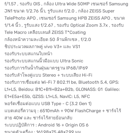
f/1.57 , รองรับ OIS , กล้อง Ultra Wide 50MP เซนเซอร์ Samsung
JN1 ขนาด 1/2.76 นิ้ว, รูรับแสง f/2.0 , กล้อง ZEISS Super
TelePhoto APO , เซนเซอร์ Samsung HPB ZEISS APO , ขนาด
1/1.4 นิ้ว , รูรับแสง f/2.67 , รองรับ Optical Zoom 3.7x , รองรับ
Tele Macro เคลือบเลนส์ ZEISS T*Coating
กล้องหน้าความละเอียด 50 ล้านพิกเซล , f/2.0
ชิปประมวลผลภาพคู่ vivo V3+ และ VS1
รองรับระบบสแกนใบหน้า
รองรับระบบสแกนนิ้วมือแบบ Ultra Sonic
รองรับการกันน้ำกันฝุ่นมาตรฐาน IP68/IP69
รองรับลำโพงคู่แบบ Stereo + ระบบเสียง Hi-Fi
รองรับการเชื่อมต่อ Wi-Fi 7 802.11 be, Bluetooth 5.4, GPS:
L1+L5, Beidou: B1C+B1I+B2a+B2b, GLONASS: G1 Galileo:
E1+E5a+E5b, QZSS: L1+L5, NavIC: L5, NFC
พอร์ตเชื่อมต่อแบบ USB Type - C (3.2 Gen 1)
แบตเตอรี่ความจุ : 6510mAh + 90W FlashCharge + ชาร์จไร้
สาย 40W และ ชาร์จไร้สายย้อนกลับ
ระบบปฎิบัติการ : Android 16 + Origin OS 6
ขนาดตัวเครื่อง : 161.98×75.48×7.99 มม.