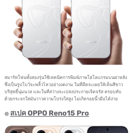
สมาร์ทโฟนทั้งสองรุ่นใช้เทคนิคการพิมพ์ภาพโฮโลแกรมบนฝาหลัง
ซึ่งเป็นรูปโบว์จะพลิ้วไหวอย่างงดงาม ในที่มืดจะเผยให้เห็นสีขาว
บริสุทธิ์นุ่มนวล และในที่สว่างจะเปล่งประกายเจิดจรัส ครอบทับ
ด้วยกระจกใสมันวาวความโปร่งใสสูง ไม่เกิดรอยนิ้วมือได้ง่าย
สเปค OPPO Reno15 Pro
🟢