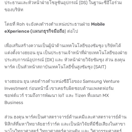
ประธานและหัวหน้าฝ่ายโซลูชันอุปกรณ์ (DS) ในฐานะซีอีโอร่วม
ของบริษัท
โดยที่ Roh จะยังคงดำรงตำแหน่งประธานฝ่าย
Mobile
eXperience (แผนกธุรกิจมือถือ
) ต่อไป
เพื่อเสริมสร้างความเป็นผู้นำด้านเทคโนโลยีของซัมซุง บริษัทได้
แต่งตั้งจางฮยอน ยุน เป็นประธานเจ้าหน้าที่ฝ่ายเทคโนโลยีของฝ่าย
ประสบการณ์อุปกรณ์ (DX) และ หัวหน้าฝ่ายวิจัยซัมซุง ส่วน ฮงคุน
พาร์ค เป็นหัวหน้าสถาบันเทคโนโลยีขั้นสูงซัมซุง (SAIT)
จางฮยอน ยุน เคยดำรงตำแหน่งซีอีโอของ Samsung Venture
Investment ก่อนหน้านี้ เขาเคยรับผิดชอบด้านแพลตฟอร์ม
ซอฟต์แวร์ รวมถึงการพัฒนา IoT และ Tizen ที่แผนก MX
Business
ส่วน ฮงคุน พาร์คเป็นศาสตราจารย์ด้านเคมีและศาสตราจารย์ด้าน
ฟิสิกส์ที่มหาวิทยาลัยฮาร์วาร์ด และเป็นนักวิจัยที่มีชื่อเสียงในสาขา
นาโนวิทยาศาสตร์ วิทยาศาสตร์ควอนตัม และ วิศวกรรมศาสตร์