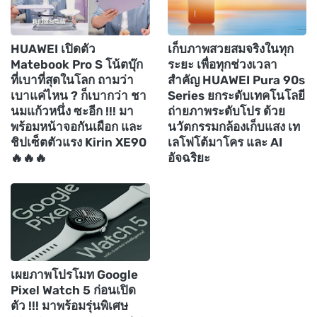
HUAWEI เปิดตัว
เก็บภาพสวยสมจริงในทุก
Matebook Pro S โน้ตบุ๊ก
ระยะ เพื่อทุกช่วงเวลา
ที่เบาที่สุดในโลก ถามว่า
สำคัญ HUAWEI Pura 90s
เบาแค่ไหน ? ก็เบากว่า ชา
Series ยกระดับเทคโนโลยี
นมแก้วหนึ่ง ซะอีก !!! มา
ถ่ายภาพระดับโปร ด้วย
พร้อมหน้าจอกันเผือก และ
นวัตกรรมกล้องเก็บแสง เท
ชิปเซ็ตตัวแรง Kirin XE90
เลโฟโต้มาโคร และ AI
🔥🔥🔥
อัจฉริยะ
เผยภาพโปรโมท Google
Pixel Watch 5 ก่อนเปิด
ตัว !!! มาพร้อมรุ่นพิเศษ