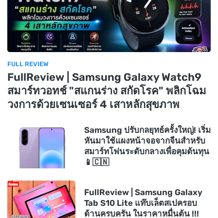
FULL REVIEW
FullReview | Samsung Galaxy Watch9
สมาร์ทวอทช์ "สแกนร่าง สกัดโรค" พลิกโฉม
วงการด้วยเซนเซอร์ 4 เสาหลักสุขภาพ
Samsung ปรับกลยุทธ์ครั้งใหญ่! เริ่ม
หันมาใช้แผงหน้าจอจากจีนสำหรับ
สมาร์ทโฟนระดับกลางเพื่อคุมต้นทุน
📱🇨🇳
FullReview | Samsung Galaxy
Tab S10 Lite แท๊บเล็ตสเปครอบ
ด้านครบครัน ในราคาหมื่นต้น !!!