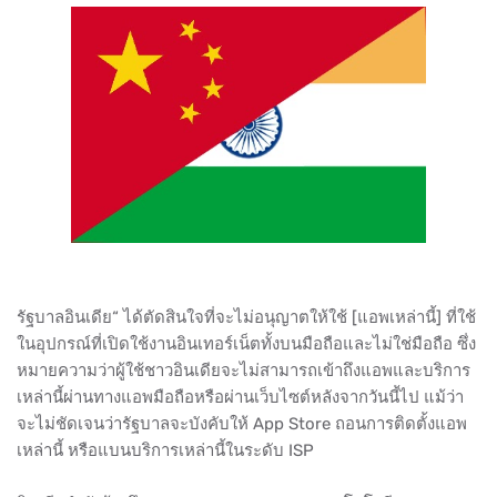
รัฐบาลอินเดีย“ ได้ตัดสินใจที่จะไม่อนุญาตให้ใช้ [แอพเหล่านี้] ที่ใช้
ในอุปกรณ์ที่เปิดใช้งานอินเทอร์เน็ตทั้งบนมือถือและไม่ใช่มือถือ ซึ่ง
หมายความว่าผู้ใช้ชาวอินเดียจะไม่สามารถเข้าถึงแอพและบริการ
เหล่านี้ผ่านทางแอพมือถือหรือผ่านเว็บไซต์หลังจากวันนี้ไป​ แม้ว่า
จะไม่ชัดเจนว่ารัฐบาลจะบังคับให้​ App​ Store​ ถอนการติดตั้งแอพ
เหล่านี้ หรือแบนบริการเหล่านี้ในระดับ ISP