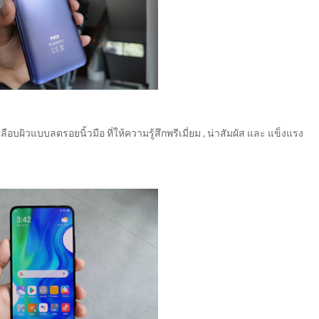
ิวแบบลดรอยนิ้วมือ ที่ให้ความรู้สึกพรีเมี่ยม , น่าสัมผัส และ แข็งแรง