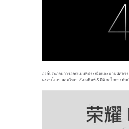
องค์ประกอบการออกแบบที่ประณีตและน่ามหัศจรรย์อื่
ครอบโลหะผสมไททาเนียมพิมพ์ 3 มิติ กลไกการพับ