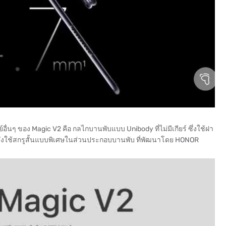
นๆ ของ Magic V2 คือ กลไกบานพับแบบ Unibody ที่ไม่มีเกียร์ ซึ่งใช้ฝา
ยังใช้สกรูสั้นแบบพิเศษในส่วนประกอบบานพับ ที่พัฒนาโดย HONOR