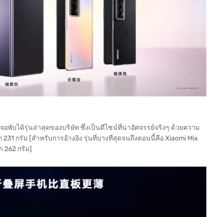
ได้รุ่นล่าสุดของบริษัท ซึ่งเป็นดีไซน์ที่น่าอัศจรรย์จริงๆ ด้วยความ
 231 กรัม [สำหรับการอ้างอิง รุ่นที่บางที่สุดจนถึงตอนนี้คือ Xiaomi Mix
ัก 262 กรัม]