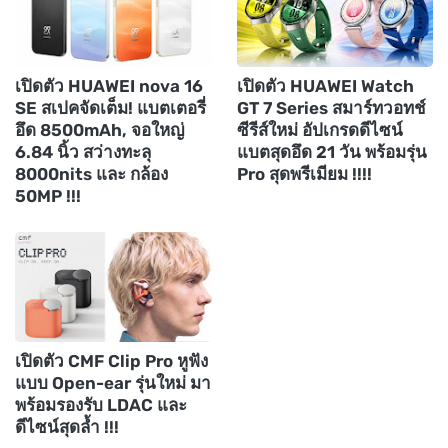
เปิดตัว HUAWEI nova 16
เปิดตัว HUAWEI Watch
SE สเปคจัดเต็ม! แบตเตอรี่
GT 7 Series สมาร์ทวอทช์
อึด 8500mAh, จอใหญ่
ซีรีส์ใหม่ อัปเกรดดีไซน์
6.84 นิ้ว สว่างทะลุ
แบตสุดอึด 21 วัน พร้อมรุ่น
8000nits และ กล้อง
Pro สุดพรีเมียม !!!!
50MP !!!
เปิดตัว CMF Clip Pro หูฟัง
แบบ Open-ear รุ่นใหม่ มา
พร้อมรองรับ LDAC และ
ดีไซน์สุดล้ำ !!!