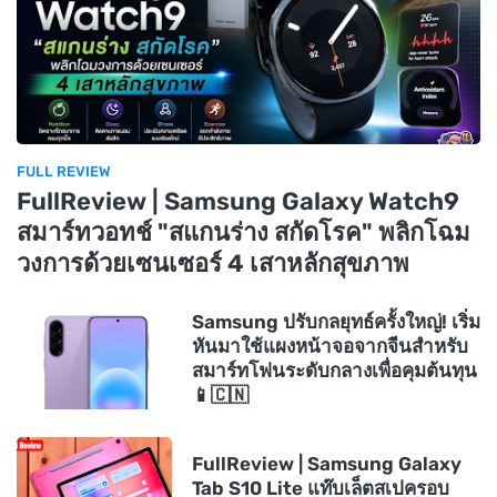
FULL REVIEW
FullReview | Samsung Galaxy Watch9
สมาร์ทวอทช์ "สแกนร่าง สกัดโรค" พลิกโฉม
วงการด้วยเซนเซอร์ 4 เสาหลักสุขภาพ
Samsung ปรับกลยุทธ์ครั้งใหญ่! เริ่ม
หันมาใช้แผงหน้าจอจากจีนสำหรับ
สมาร์ทโฟนระดับกลางเพื่อคุมต้นทุน
📱🇨🇳
FullReview | Samsung Galaxy
Tab S10 Lite แท๊บเล็ตสเปครอบ