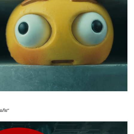
อภัย”