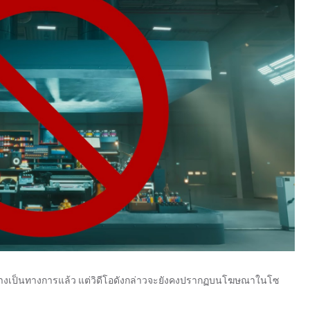
างเป็นทางการแล้ว แต่วิดีโอดังกล่าวจะยังคงปรากฏบนโฆษณาในโซ