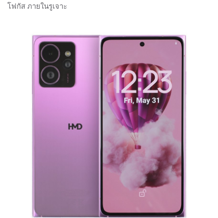
โฟกัส ภายในรูเจาะ