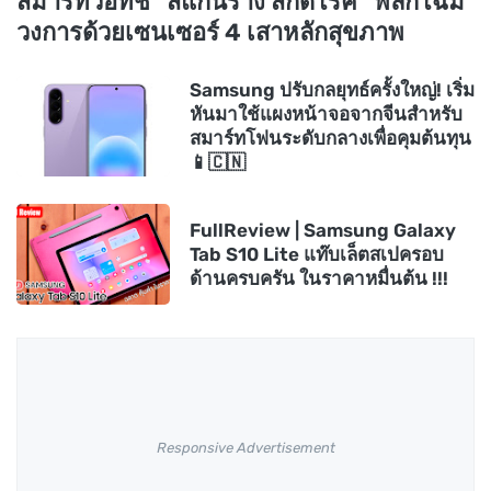
สมาร์ทวอทช์ "สแกนร่าง สกัดโรค" พลิกโฉม
วงการด้วยเซนเซอร์ 4 เสาหลักสุขภาพ
Samsung ปรับกลยุทธ์ครั้งใหญ่! เริ่ม
หันมาใช้แผงหน้าจอจากจีนสำหรับ
สมาร์ทโฟนระดับกลางเพื่อคุมต้นทุน
📱🇨🇳
FullReview | Samsung Galaxy
Tab S10 Lite แท๊บเล็ตสเปครอบ
ด้านครบครัน ในราคาหมื่นต้น !!!
Responsive Advertisement