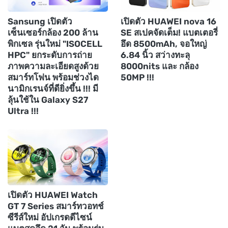
Sansung เปิดตัว
เปิดตัว HUAWEI nova 16
เซ็นเซอร์กล้อง 200 ล้าน
SE สเปคจัดเต็ม! แบตเตอรี่
พิกเซล รุ่นใหม่ "ISOCELL
อึด 8500mAh, จอใหญ่
HPC" ยกระดับการถ่าย
6.84 นิ้ว สว่างทะลุ
ภาพความละเอียดสูงด้วย
8000nits และ กล้อง
สมาร์ทโฟน พร้อมช่วงได
50MP !!!
นามิกเรนจ์ที่ดียิ่งขึ้น !!! มี
ลุ้นใช้ใน Galaxy S27
Ultra !!!
เปิดตัว HUAWEI Watch
GT 7 Series สมาร์ทวอทช์
ซีรีส์ใหม่ อัปเกรดดีไซน์