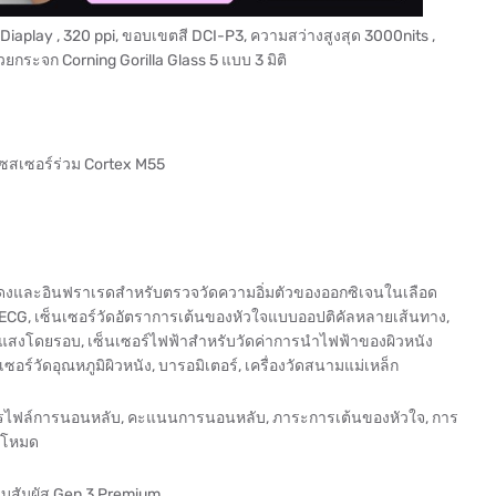
iaplay , 320 ppi, ขอบเขตสี DCI-P3, ความสว่างสูงสุด 3000nits ,
ระจก Corning Gorilla Glass 5 แบบ 3 มิติ
ซสเซอร์ร่วม Cortex M55
อร์สีแดงและอินฟราเรดสำหรับตรวจวัดความอิ่มตัวของออกซิเจนในเลือด
 ECG, เซ็นเซอร์วัดอัตราการเต้นของหัวใจแบบออปติคัลหลายเส้นทาง,
วัดแสงโดยรอบ, เซ็นเซอร์ไฟฟ้าสำหรับวัดค่าการนำไฟฟ้าของผิวหนัง
ร์วัดอุณหภูมิผิวหนัง, บารอมิเตอร์, เครื่องวัดสนามแม่เหล็ก
ปรไฟล์การนอนหลับ, คะแนนการนอนหลับ, ภาระการเต้นของหัวใจ, การ
 โหมด
ะบบสัมผัส Gen 3 Premium