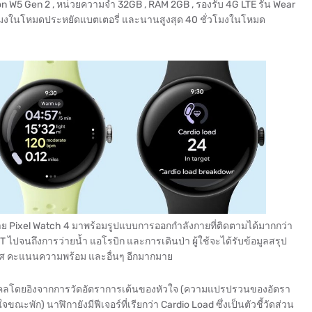
 W5 Gen 2 , หน่วยความจำ 32GB , RAM 2GB , รองรับ 4G LTE รัน Wear
่วโมงในโหมดประหยัดแบตเตอรี่ และนานสูงสุด 40 ชั่วโมงในโหมด
Pixel Watch 4 มาพร้อมรูปแบบการออกกำลังกายที่ติดตามได้มากกว่า
ไปจนถึงการว่ายน้ำ แอโรบิก และการเดินป่า ผู้ใช้จะได้รับข้อมูลสรุป
าศ คะแนนความพร้อม และอื่นๆ อีกมากมาย
คลโดยอิงจากการวัดอัตราการเต้นของหัวใจ (ความแปรปรวนของอัตรา
พัก) นาฬิกายังมีฟีเจอร์ที่เรียกว่า Cardio Load ซึ่งเป็นตัวชี้วัดส่วน