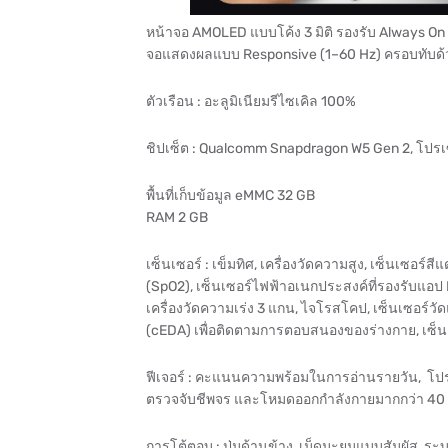
หน้าจอ AMOLED แบบโค้ง 3 มิติ รองรับ Always On D
จอแสดงผลแบบ Responsive (1–60 Hz) ครอบทับด้วยก
ตัวเรือน : อะลูมิเนียมรีไซเคิล 100%
ชิปเซ็ต : Qualcomm Snapdragon W5 Gen 2, โปรเ
พื้นที่เก็บข้อมูล eMMC 32 GB
RAM 2 GB
เซ็นเซอร์ : เข็มทิศ, เครื่องวัดความสูง, เซ็นเซ
(SpO2), เซ็นเซอร์ไฟฟ้าอเนกประสงค์ที่รองรับแอป
เครื่องวัดความเร่ง 3 แกน, ไจโรสโคป, เซ็นเซอร์
(cEDA) เพื่อติดตามการตอบสนองของร่างกาย, เซ็นเซอ
ฟีเจอร์ : คะแนนความพร้อมในการอ่านรายวัน, โ
ตรวจจับชีพจร และโหมดออกกำลังกายมากกว่า 40
การโต้ตอบ : ปุ่มด้านข้าง, เม็ดมะยมแบบสัมผัส, ร