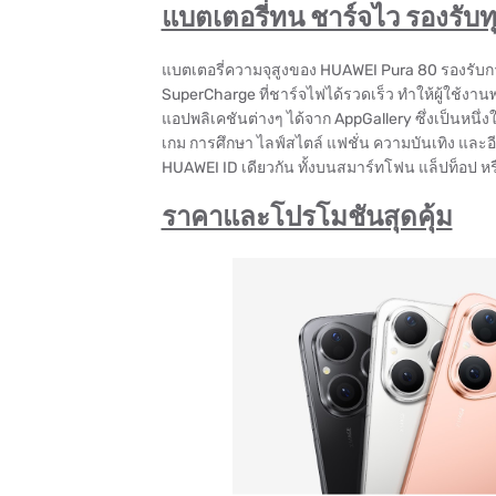
แบตเตอรี่ทน ชาร์จไว รองรับท
แบตเตอรี่ความจุสูงของ HUAWEI Pura 80 รองรับ
SuperCharge ที่ชาร์จไฟได้รวดเร็ว ทำให้ผู้ใช้ง
แอปพลิเคชันต่างๆ ได้จาก AppGallery ซึ่งเป็นหนึ่
เกม การศึกษา ไลฟ์สไตล์ แฟชั่น ความบันเทิง และอี
HUAWEI ID เดียวกัน ทั้งบนสมาร์ทโฟน แล็ปท็อป หร
ราคาและโปรโมชันสุดคุ้ม