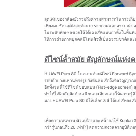
จุดเด่นของกล้องยังรวมถึงความสามารถในการเก็บร
เพียงคมชัด แต่ยังสะท้อนบรรยากาศและอารมณ์ของส
ในระดับพิกเซลช่วยให้ได้เฉดสีที่แม่นยำทั้งในพื้นท
ให้การถ่ายภาพบุคคลมีโทนผิวที่เป็นธรรมชาติแล
ดีไซน์ล้ำสมัย สัญลักษณ์แห่ง
HUAWEI Pura 80 โดดเด่นด้วยดีไซน์ Forward Symbo
รอบด้วยวงแหวนทรงรูปกังหันลม สื่อถึงจิตวิญญาณแ
อีกทั้งรุ่นนี้ใช้ดีไซน์ขอบแบน (Flat-edge scree
ทำให้ได้ผิวสัมผัสด้านเนียนละเอียดและให้ความรู้สึ
มอง HUAWEI Pura 80 มีให้เลือก 3 สี ได้แก่ สีทอง 
เพื่อความทนทาน ตัวเครื่องและหน้าจอใช้ Kunlun G
กว่ารุ่นก่อนถึง 20 เท่า[1] ลดความกังวลจากอุบัติเห