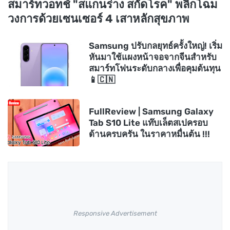
สมาร์ทวอทช์ "สแกนร่าง สกัดโรค" พลิกโฉม
วงการด้วยเซนเซอร์ 4 เสาหลักสุขภาพ
Samsung ปรับกลยุทธ์ครั้งใหญ่! เริ่ม
หันมาใช้แผงหน้าจอจากจีนสำหรับ
สมาร์ทโฟนระดับกลางเพื่อคุมต้นทุน
📱🇨🇳
FullReview | Samsung Galaxy
Tab S10 Lite แท๊บเล็ตสเปครอบ
ด้านครบครัน ในราคาหมื่นต้น !!!
Responsive Advertisement