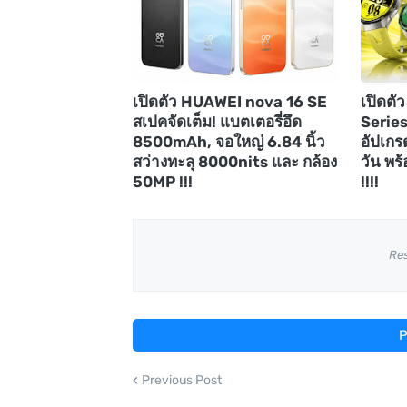
เปิดตัว HUAWEI nova 16 SE
เปิดต
สเปคจัดเต็ม! แบตเตอรี่อึด
Series
8500mAh, จอใหญ่ 6.84 นิ้ว
อัปเกร
สว่างทะลุ 8000nits และ กล้อง
วัน พร้
50MP !!!
!!!!
Re
P
Previous Post