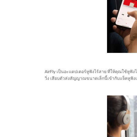
AirFly เป็นอะแดปเตอร์หูฟังไร้สาย ที่ให้คุณใช้หูฟังไร
วิ่ง เสียบตัวส่งสัญญาณขนาดเล็กนี้เข้ากับแจ็คหูฟังเ