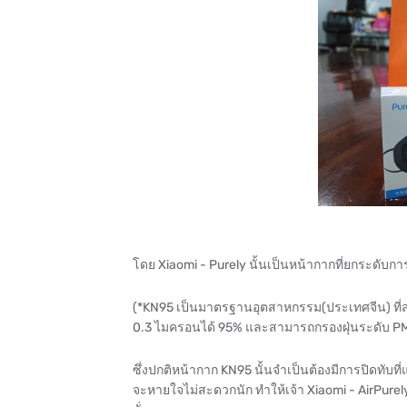
โดย Xiaomi - Purely นั้นเป็นหน้ากากที่ยกระดั
(*KN95 เป็นมาตรฐานอุตสาหกรรม(ประเทศจีน) ที
0.3 ไมครอนได้ 95% และสามารถกรองฝุ่นระดับ PM
ซึ่งปกติหน้ากาก KN95 นั้นจำเป็นต้องมีการปิดทับ
จะหายใจไม่สะดวกนัก ทำให้เจ้า Xiaomi - AirPurely