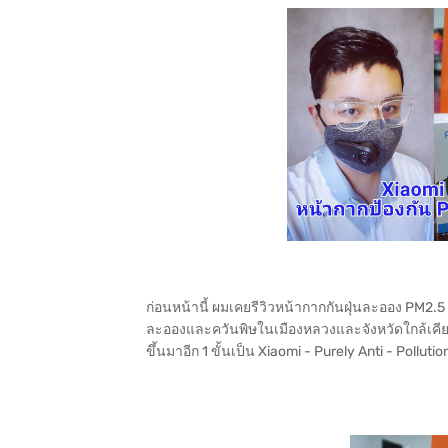
ก่อนหน้านี้ ผมเคยรีวิวหน้ากากกันฝุ่นละออง PM2.5 
ละอองและควันพิษในเมืองหลวงและจังหวัดใกล้เคียงน
ขึ้นมาอีก 1 ขั้นเป็น Xiaomi - Purely Anti - Poll