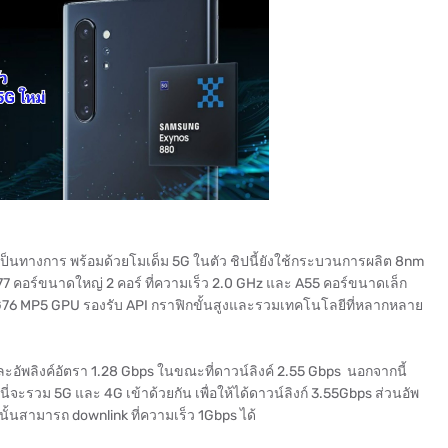
เป็นทางการ พร้อมด้วยโมเด็ม 5G ในตัว ชิปนี้ยังใช้กระบวนการผลิต 8nm
7 คอร์ขนาดใหญ่ 2 คอร์ ที่ความเร็ว 2.0 GHz และ A55 คอร์ขนาดเล็ก
li-G76 MP5 GPU รองรับ API กราฟิกขั้นสูงและรวมเทคโนโลยีที่หลากหลาย
ัพลิงค์อัตรา 1.28 Gbps ในขณะที่ดาวน์ลิงค์ 2.55 Gbps นอกจากนี้
ี่จะรวม 5G และ 4G เข้าด้วยกัน เพื่อให้ได้ดาวน์ลิงก์ 3.55Gbps ส่วนอัพ
E นั้นสามารถ downlink ที่ความเร็ว 1Gbps ได้