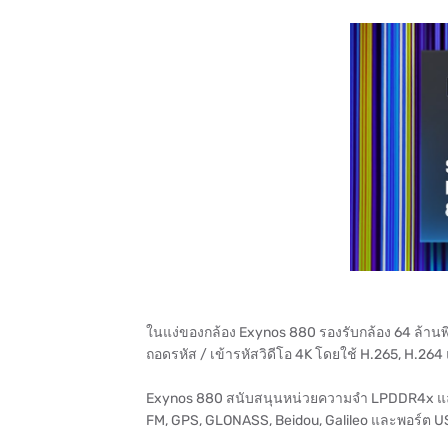
ในแง่ของกล้อง Exynos 880 รองรับกล้อง 64 ล้านพิก
ถอดรหัส / เข้ารหัสวิดีโอ 4K โดยใช้ H.265, H.26
Exynos 880 สนับสนุนหน่วยความจำ LPDDR4x และ UF
FM, GPS, GLONASS, Beidou, Galileo และพอร์ต 