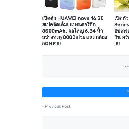
เปิดตัว HUAWEI nova 16 SE
เปิดต
สเปคจัดเต็ม! แบตเตอรี่อึด
Series
8500mAh, จอใหญ่ 6.84 นิ้ว
อัปเกร
สว่างทะลุ 8000nits และ กล้อง
วัน พร้
50MP !!!
!!!!
Re
P
Previous Post