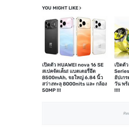
YOU MIGHT LIKE
เปิดตัว HUAWEI nova 16 SE
เปิดต
สเปคจัดเต็ม! แบตเตอรี่อึด
Series
8500mAh, จอใหญ่ 6.84 นิ้ว
อัปเกร
สว่างทะลุ 8000nits และ กล้อง
วัน พร้
50MP !!!
!!!!
Re