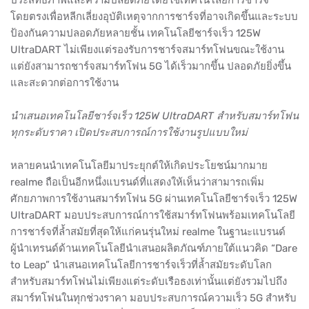
โดยตรงเพื่อหลีกเลี่ยงอุบัติเหตุจากการชาร์จที่อาจเกิดขึ้นและระบบ
ป้องกันความปลอดภัยหลายชั้น เทคโนโลยีชาร์จเร็ว 125W
UltraDART ไม่เพียงแต่รองรับการชาร์จสมาร์ทโฟนขณะใช้งาน
แต่ยังสามารถชาร์จสมาร์ทโฟน 5G ได้เร็วมากขึ้น ปลอดภัยยิ่งขึ้น
และสะดวกต่อการใช้งาน
นำเสนอเทคโนโลยีชาร์จเร็ว 125W UltraDART สำหรับสมาร์ทโฟน
ทุกระดับราคา เปิดประสบการณ์การใช้งานรูปแบบใหม่
หลายคนนำเทคโนโลยีมาประยุกต์ให้เกิดประโยชน์มากมาย
realme ถือเป็นอีกหนึ่งแบรนด์ที่แสดงให้เห็นว่าสามารถเพิ่ม
ศักยภาพการใช้งานสมาร์ทโฟน 5G ผ่านเทคโนโลยีชาร์จเร็ว 125W
UltraDART มอบประสบการณ์การใช้สมาร์ทโฟนพร้อมเทคโนโลยี
การชาร์จที่ล้ำสมัยที่สุดให้แก่คนรุ่นใหม่ realme ในฐานะแบรนด์
ผู้นำเทรนด์ด้านเทคโนโลยีนำเสนอผลิตภัณฑ์ภายใต้แนวคิด “Dare
to Leap” นำเสนอเทคโนโลยีการชาร์จเร็วที่ล้ำสมัยระดับโลก
สำหรับสมาร์ทโฟนไม่เพียงแต่ระดับเรือธงเท่านั้นแต่ยังรวมไปถึง
สมาร์ทโฟนในทุกช่วงราคา มอบประสบการณ์ความเร็ว 5G สำหรับ