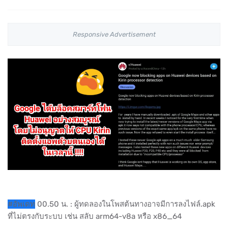
Responsive Advertisement
#อัพเดท
00.50 น. : ผู้ทดลองในโพสต้นทางอาจมีการลงไฟล์.apk
ที่ไม่ตรงกับระบบ เช่น สลับ arm64-v8a หรือ x86_64