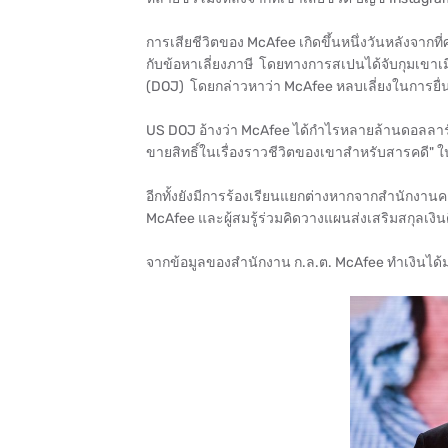
การเสียชีวิตของ McAfee เกิดขึ้นหนึ่งวันหลังจากท
กับข้อหาเลี่ยงภาษี โดยทางการสเปนได้จับกุมเขาเม
(DOJ) โดยกล่าวหาว่า McAfee หลบเลี่ยงในการยื่
US DOJ อ้างว่า McAfee ได้กำไรหลายล้านดอลลาร์
ขายสิทธิ์ในเรื่องราวชีวิตของเขาสำหรับสารคดี" ใ
อีกทั้งยังมีการร้องเรียนแยกต่างหากจากสำนักงา
McAfee และผู้สมรู้ร่วมคิดวางแผนส่งเสริมสกุลเงิน
จากข้อมูลของสำนักงาน ก.ล.ต. McAfee ทำเงินได้