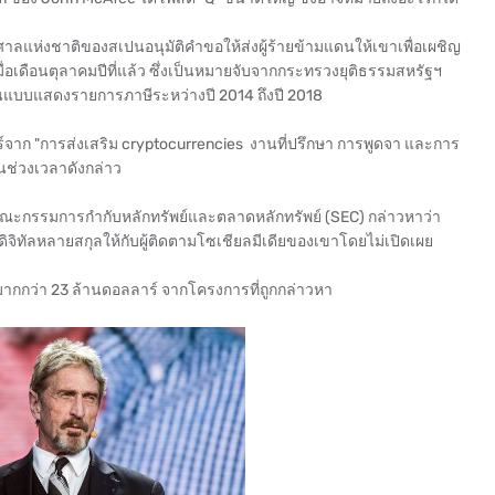
ี่ศาลแห่งชาติของสเปนอนุมัติคำขอให้ส่งผู้ร้ายข้ามแดนให้เขาเพื่อเผชิญ
ื่อเดือนตุลาคมปีที่แล้ว ซึ่งเป็นหมายจับจากกระทรวงยุติธรรมสหรัฐฯ
นแบบแสดงรายการภาษีระหว่างปี 2014 ถึงปี 2018
จาก "การส่งเสริม cryptocurrencies งานที่ปรึกษา การพูดจา และการ
นช่วงเวลาดังกล่าว
นคณะกรรมการกำกับหลักทรัพย์และตลาดหลักทรัพย์ (SEC) กล่าวหาว่า
ดิจิทัลหลายสกุลให้กับผู้ติดตามโซเชียลมีเดียของเขาโดยไม่เปิดเผย
มากกว่า 23 ล้านดอลลาร์ จากโครงการที่ถูกกล่าวหา