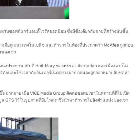
ำหรับซอฟต์แวร์แอนตี้ไวรัสยอดนิยม ซึ่งมีชื่อเดียวกับชายที่สร้างมันขึ้น
อฉาวเมื่อถูกเนรเทศในเบลีซ และตำรวจในท้องที่ประกาศว่า McAfee ถูกสอบ
านของเขา
แหน่งประธานาธิบดี Hail-Mary ของพรรค Libertarian และเนื่องจากไม่
ินดิจิทัลและใช้เวลากับอินเทอร์เน็ตอย่างมาก ก่อนจะถูกออกหมายจับขอหา
นมากมาย เมื่อ VICE Media Group ติดต่อขอพบเขาในสถานที่ที่ไม่เปิด
อมูล GPS ไว้ในรูปภาพที่อัปโหลด ซึ่งนำพาตำรวจไปยังตำแหน่งของเขา