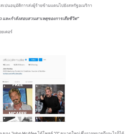
ลสเปนอนุมัติการส่งผู้ร้ายข้ามแดนไปยังสหรัฐอเมริกา
้ว และกำลังสอบสวนสาเหตุของการเสียชีวิต”
อยเตอร์
ram ของ John McAfee ได้โพสต์ "Q" ขนาดใหญ่ ซึ่งอาจหมายถึงอะไรก็ได้