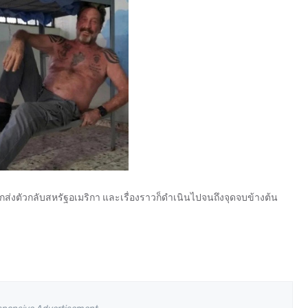
าถูกส่งตัวกลับสหรัฐอเมริกา และเรื่องราวก็ดำเนินไปจนถึงจุดจบข้างต้น