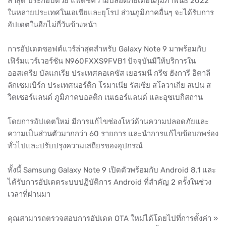
ล่าสุด ประกอบด้วย แพตช์ความปลอดภัยเดือนกุมภาพันธ์ 2022
ในหลายประเทศในเอเชียและยุโรป ส่วนภูมิภาคอื่นๆ จะได้รับการ
อัปเดตในอีกไม่กี่วันข้างหน้า
การอัปเดตซอฟต์แวร์ล่าสุดสำหรับ Galaxy Note 9 มาพร้อมกับ
เฟิร์มแวร์เวอร์ชัน N960FXXS9FVB1 ปัจจุบันมีให้บริการใน
ออสเตรีย บัลแกเรีย ประเทศคอเคซัส เยอรมนี กรีซ ฮังการี อิตาลี
ลักเซมเบิร์ก ประเทศนอร์ดิก โรมาเนีย รัสเซีย สโลวาเกีย สเปน ส
วิตเซอร์แลนด์ ภูมิภาคบอลติก เนเธอร์แลนด์ และอุซเบกิสถาน
โดยการอัปเดตใหม่ มีการแก้ไขช่องโหว่ด้านความปลอดภัยและ
ความเป็นส่วนตัวมากกว่า 60 รายการ และนำการแก้ไขข้อบกพร่อง
ทั่วไปและปรับปรุงความเสถียรของอุปกรณ์
ทั้งนี้ Samsung Galaxy Note 9 เปิดตัวพร้อมกับ Android 8.1 และ
ได้รับการอัปเดตระบบปฏิบัติการ Android ที่สำคัญ 2 ครั้งในช่วง
เวลาที่ผ่านมา
คุณสามารถตรวจสอบการอัปเดต OTA ใหม่ได้โดยไปที่การตั้งค่า »