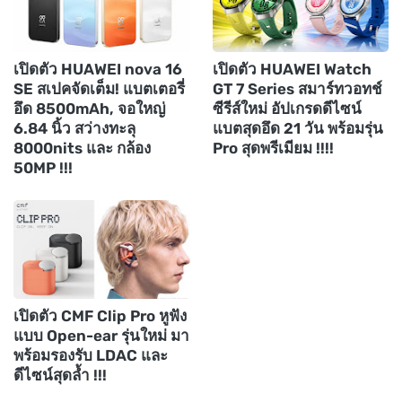
เปิดตัว HUAWEI nova 16
เปิดตัว HUAWEI Watch
SE สเปคจัดเต็ม! แบตเตอรี่
GT 7 Series สมาร์ทวอทช์
อึด 8500mAh, จอใหญ่
ซีรีส์ใหม่ อัปเกรดดีไซน์
6.84 นิ้ว สว่างทะลุ
แบตสุดอึด 21 วัน พร้อมรุ่น
8000nits และ กล้อง
Pro สุดพรีเมียม !!!!
50MP !!!
เปิดตัว CMF Clip Pro หูฟัง
แบบ Open-ear รุ่นใหม่ มา
พร้อมรองรับ LDAC และ
ดีไซน์สุดล้ำ !!!