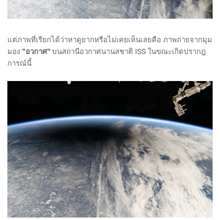
แต่ภาพที่เรียกได้ว่าหาดูยากหรือไม่เคยเห็นเลยคือ ภาพถ่ายจากมุม
มอง
"อวกาศ"
บนสถานีอวกาศนานสชาติ ISS ในขณะเกิดปรากฎ
การณ์นี้