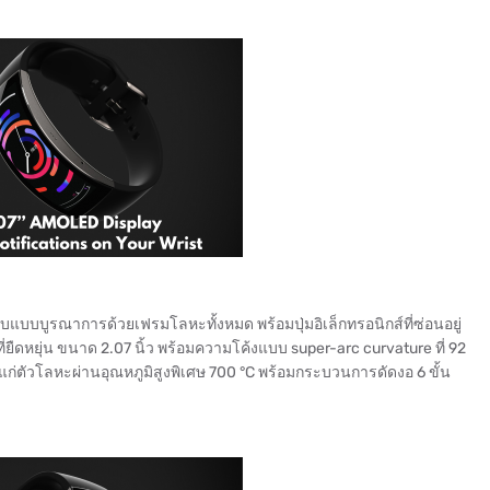
แบบบูรณาการด้วยเฟรมโลหะทั้งหมด พร้อมปุ่มอิเล็กทรอนิกส์ที่ซ่อนอยู่
ี่ยืดหยุ่น ขนาด 2.07 นิ้ว พร้อมความโค้งแบบ super-arc curvature ที่ 92
แก่ตัวโลหะผ่านอุณหภูมิสูงพิเศษ 700 °C พร้อมกระบวนการดัดงอ 6 ขั้น