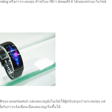
unding หรือการระดมทุน สำหรับนาฬิกา Amazfit X ได้เผยแพร่บนเว็บไซต์
ิของ smartwatch แต่แคมเปญยังไม่เปิดให้ผู้สนับสนุนร่วมระดมทุน แต่
รับการแจ้งเตือนเมื่อแคมเปญเริ่มขึ้นได้