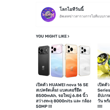
โลกไอทีวันนี้
อัพเดทข่าวสารวงการไอทีแบบรวดเ
YOU MIGHT LIKE
เปิดตัว HUAWEI nova 16 SE
เปิดต
สเปคจัดเต็ม! แบตเตอรี่อึด
Series
8500mAh, จอใหญ่ 6.84 นิ้ว
อัปเกร
สว่างทะลุ 8000nits และ กล้อง
วัน พร้
50MP !!!
!!!!